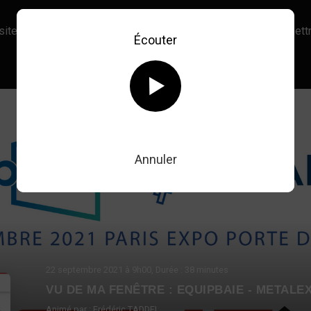
site, vous acceptez l’utilisation de cookies afin de nous permettr
Écouter
En savoir plus sur notre politique Cookies
OK
Retour au direct
Annuler
22 septembre 2021
à 9h00
, Durée : 38 minutes
VU DE MA FENÊTRE : EQUIPBAIE - METALE
Animé par :
Frédéric TADDEI