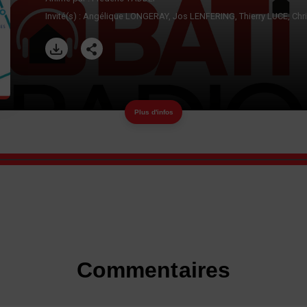
Invité(s) :
Angélique LONGERAY
Jos LENFERING
Thierry LUCE
Chr
Plus d'infos
Commentaires