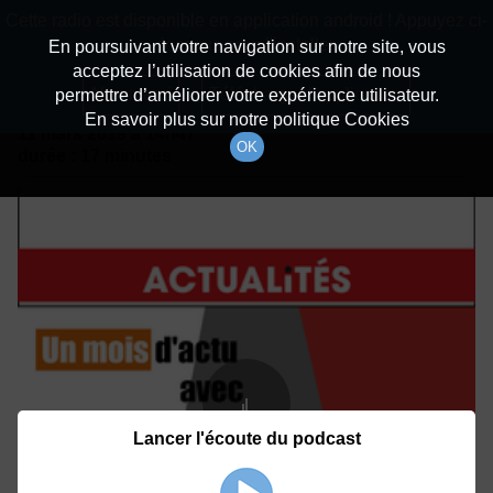
batiradio
Cette radio est disponible en application android ! Appuyez ci-
Description du canal
dessous pour l'installer.
En poursuivant votre navigation sur notre site, vous
acceptez l’utilisation de cookies afin de nous
Détails De L'épisode
Non merci
Télécharger l'application
permettre d’améliorer votre expérience utilisateur.
En savoir plus sur notre politique Cookies
11 mars 2019
à 14h47
OK
durée : 17 minutes
Lancer l'écoute du podcast