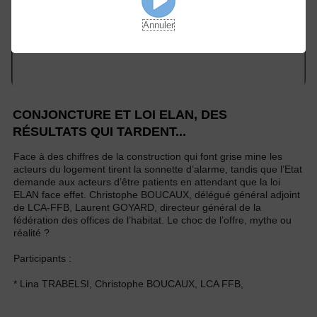
Annuler
CONJONCTURE ET LOI ELAN, DES
RÉSULTATS QUI TARDENT...
Face à des chiffres de la construction qui font grise mine les
acteurs du logement tirent la sonnette d’alarme, tandis que l’Etat
demande aux acteurs d’être patients en attendant que la loi
ELAN face effet. Christophe BOUCAUX, délégué général adjoint
de LCA-FFB, Laurent GOYARD, directeur général de la
fédération des offices de l’habitat. Le choc de l’offre, mythe ou
réalité ?
Participants :
* Lina TRABELSI, Christophe BOUCAUX, LCA FFB,