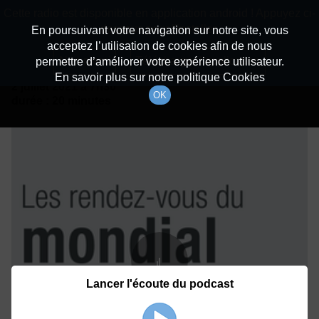
batiradio
Cette radio est disponible en application android ! Appuyez ci-
Description du canal
dessous pour l'installer.
En poursuivant votre navigation sur notre site, vous
acceptez l’utilisation de cookies afin de nous
Détails De L'épisode
Non merci
Télécharger l'application
permettre d’améliorer votre expérience utilisateur.
En savoir plus sur notre politique Cookies
2 juillet 2021
à 7h30
OK
durée : 20 minutes
Lancer l'écoute du podcast