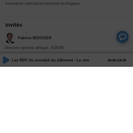
Journaliste spécialiste transition écologique
Invités
Fabrice BOISSIER
Directeur général délégué, ADEME
Les RDV du mondial du bâtiment - Le rendez-vous France Relance 
00:00
19:39
Actions
Partager
Commentaires
Aucun commentaire posté pour le moment