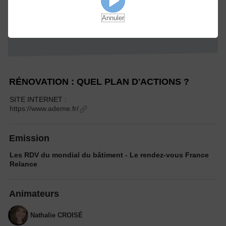
Annuler
RÉNOVATION : QUEL PLAN D'ACTIONS ?
SITE INTERNET :
https://www.ademe.fr/
Emission
Les RDV du mondial du bâtiment - Le rendez-vous France
Relance
Animateurs
Nathalie CROISÉ