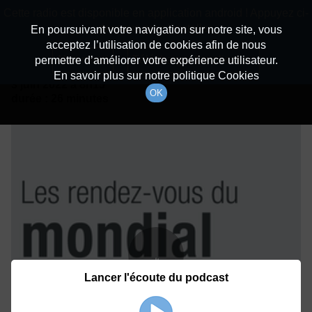
batiradio
Cette radio est disponible en application android ! Appuyez ci-
Description du canal
dessous pour l'installer.
En poursuivant votre navigation sur notre site, vous
acceptez l’utilisation de cookies afin de nous
Détails De L'épisode
Non merci
Télécharger l'application
permettre d’améliorer votre expérience utilisateur.
En savoir plus sur notre politique Cookies
3 juin 2022
à 8h15
OK
durée : 26 minutes
Lancer l'écoute du podcast