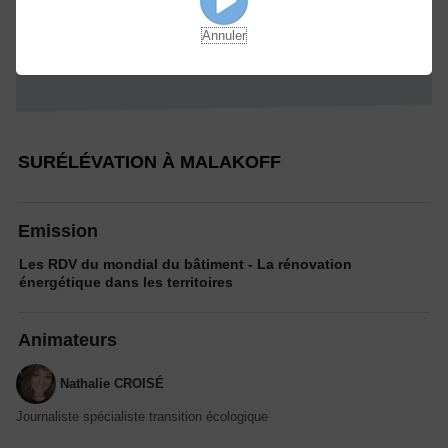
Annuler
SURÉLÉVATION À MALAKOFF
Emission
Les RDV du mondial du bâtiment - La rénovation
énergétique dans les territoires
Animateurs
Nathalie CROISÉ
Journaliste spécialiste transition écologique