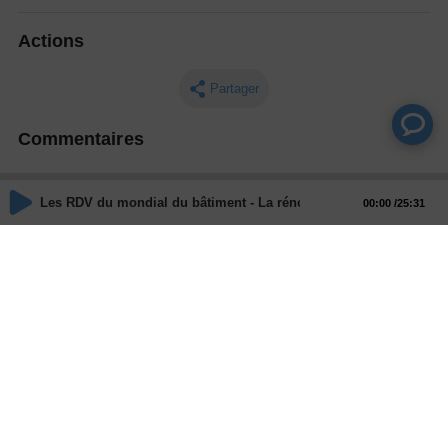
Actions
Partager
Commentaires
Aucun commentaire posté pour le moment
Les RDV du mondial du bâtiment - La rénovation énergétique dans l
00:00
25:31