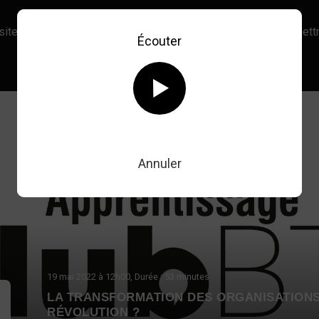
site, vous acceptez l’utilisation de cookies afin de nous permettr
Écouter
En savoir plus sur notre politique Cookies
OK
Retour au direct
Annuler
19 mai 2022
à 12h00
, Durée : 53 minutes
LA TRANSFORMATION DES ORGANISATIONS
RÉVOLUTION ?