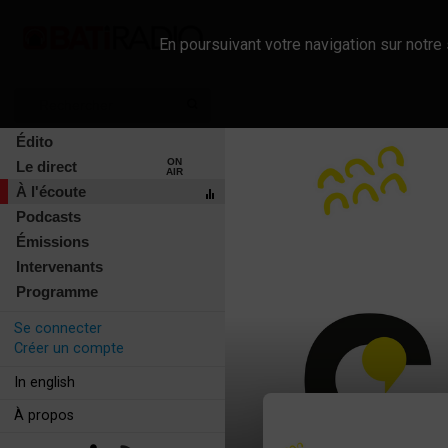
En poursuivant votre navigation sur notre 
Édito
ON
Le direct
AIR
À l'écoute
Podcasts
Émissions
Intervenants
Programme
Se connecter
Créer un compte
In english
À propos