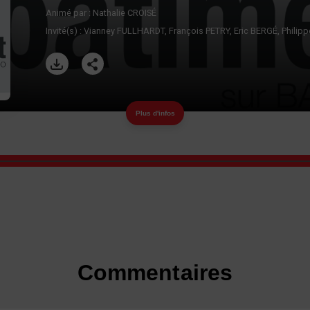
Animé par :
Nathalie CROISÉ
Invité(s) :
Vianney FULLHARDT
François PETRY
Eric BERGÉ
Philip
Plus d'infos
Commentaires