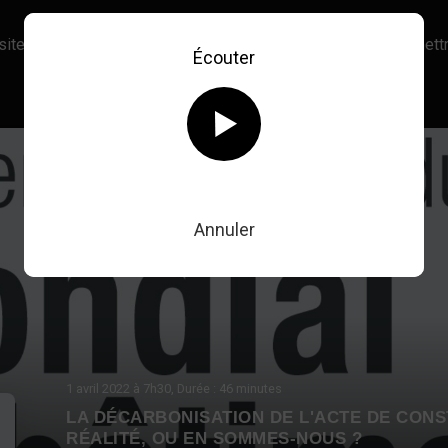
site, vous acceptez l’utilisation de cookies afin de nous permettr
Écouter
En savoir plus sur notre politique Cookies
OK
Retour au direct
Annuler
1 avril 2022
à 7h30
, Durée : 46 minutes
LA DÉCARBONISATION DE L'ACTE DE CONS
RÉALITÉ, OU EN SOMMES-NOUS ?