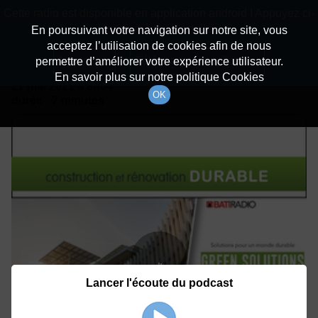
batiradio
Cette radio est disponible en application android ! Appuyez ci-
Description du canal
dessous pour l'installer.
En poursuivant votre navigation sur notre site, vous
acceptez l’utilisation de cookies afin de nous
Détails De L'épisode
Non merci
Télécharger l'application
permettre d’améliorer votre expérience utilisateur.
En savoir plus sur notre politique Cookies
21 mai 2021
à 8h04
OK
durée : 7 minutes
Lancer l'écoute du podcast