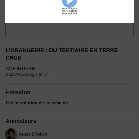
Annuler
L’ORANGERIE : DU TERTIAIRE EN TERRE
CRUE
SITE INTERNET :
https://www.ogic.fr/
Emission
Green solution de la semaine
Animateurs
Kenza BRAIGA