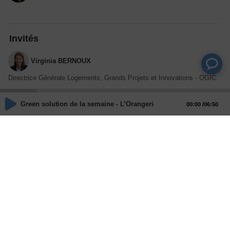
Invités
Virginia BERNOUX
Directrice Générale Logements, Grands Projets et Innovations - OGIC
Green solution de la semaine - L’Orangerie : du tertiaire en terre 
00:00
06:50
Actions
Partager
Commentaires
Aucun commentaire posté pour le moment