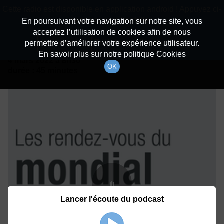
batiradio
Cette radio est disponible en application android ! Appuyez ci-
Description du canal
dessous pour l'installer.
En poursuivant votre navigation sur notre site, vous
acceptez l’utilisation de cookies afin de nous
Détails De L'épisode
Non merci
Télécharger l'application
permettre d’améliorer votre expérience utilisateur.
En savoir plus sur notre politique Cookies
4 mars 2022
à 8h30
OK
durée : 45 minutes
Lancer l'écoute du podcast