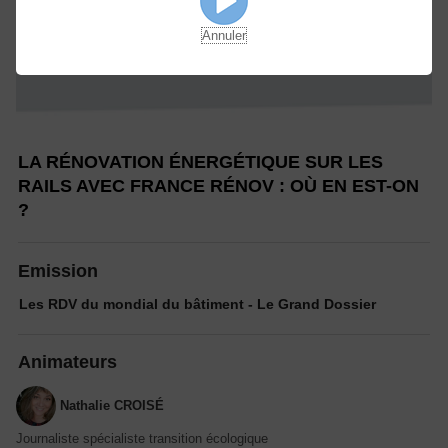
Annuler
LA RÉNOVATION ÉNERGÉTIQUE SUR LES
RAILS AVEC FRANCE RÉNOV : OÙ EN EST-ON
?
Emission
Les RDV du mondial du bâtiment - Le Grand Dossier
Animateurs
Nathalie CROISÉ
Journaliste spécialiste transition écologique