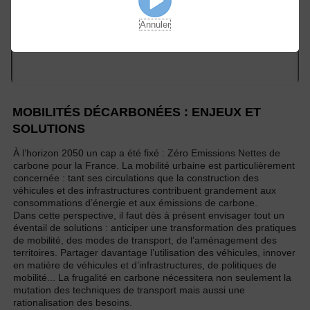
Annuler
MOBILITÉS DÉCARBONÉES : ENJEUX ET
SOLUTIONS
À l’horizon 2050 un cap a été fixé : Zéro Emissions Nettes de
carbone pour la France. La mobilité urbaine est particulièrement
concernée : tant ses circulations que la construction des
véhicules et des infrastructures contribuent grandement aux
consommations d’énergie et aux émissions de carbone.
Dans cette perspective, il faut dès à présent envisager tout un
éventail de solutions : anticiper une transformation des pratiques
de mobilité, des modes de transport, de l’aménagement des
territoires. Partager davantage l’utilisation des véhicules, innover
en matière de véhicules et d’infrastructures, de politiques de
mobilité... La frugalité en carbone nécessitera non seulement la
mutation des techniques de transport mais aussi une
rationalisation des besoins.