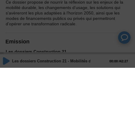
Ce dossier propose de nourrir la réflexion sur les enjeux de la
mobilité durable, les changements d’usage, les solutions qui
s'avèreront les plus adaptées à l’horizon 2050, ainsi que les
modes de financements publics ou privés qui permettront
d’opérer une transformation radicale.
Emission
Les dossiers Construction 21
Les dossiers Construction 21 - Mobilités décarbonées : Enjeux et
00:00
42:27
Animateurs
Kenza BRAIGA
Invités
Fabien LEURENT