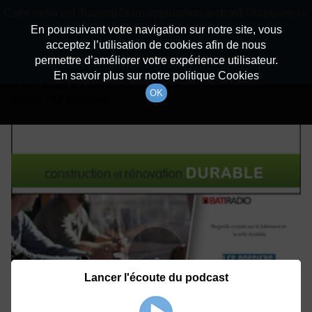
batiradio
Cette radio est disponible en application android ! Appuyez ci-
Description du canal
dessous pour l'installer.
En poursuivant votre navigation sur notre site, vous
acceptez l’utilisation de cookies afin de nous
Détails De L'épisode
Non merci
Télécharger l'application
permettre d’améliorer votre expérience utilisateur.
En savoir plus sur notre politique Cookies
3 juin 2021
à 14h05
OK
durée : 42 minutes
Lancer l'écoute du podcast