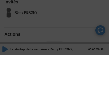
Invités
Rémy PERONY
Actions
Partager
La startup de la semaine - Rémy PERONY, CAELI ENERGY
00:00
00:36
Commentaires
Aucun commentaire posté pour le moment