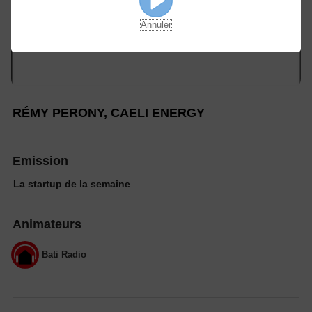
Annuler
RÉMY PERONY, CAELI ENERGY
Emission
La startup de la semaine
Animateurs
Bati Radio