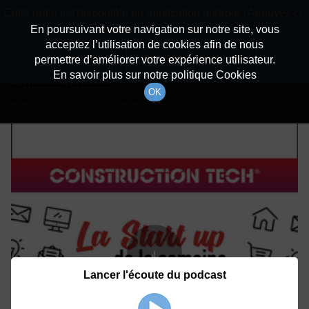
batiradio
Cette radio est disponible en application android ! Appuyez ci-
Description du canal
dessous pour l'installer.
En poursuivant votre navigation sur notre site, vous
acceptez l’utilisation de cookies afin de nous
Détails De L'épisode
Non merci
Télécharger l'application
permettre d’améliorer votre expérience utilisateur.
En savoir plus sur notre politique Cookies
25 mai 2021
à 6h50
OK
durée : quelques secondes
Lancer l'écoute du podcast