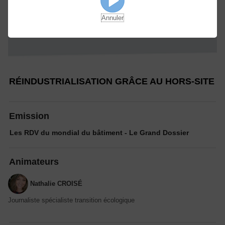
Annuler
RÉINDUSTRIALISATION GRÂCE AU HORS-SITE
Emission
Les RDV du mondial du bâtiment - Le Grand Dossier
Animateurs
Nathalie CROISÉ
Journaliste spécialiste transition écologique