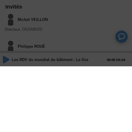
Invités
Michel VEILLON
Directeur, OSSABOIS
Philippe ROUÉ
Directeur, GROUPE EKKO - MAISONS E-LOFT
Les RDV du mondial du bâtiment - Le Grand Dossier - Réindustrial
00:00
41:54
Hervé DHAL
Directeur du développement, EIFFAGE CONSTRUCTION INDUSTRIES
Dominique RENARD-BRAZZI
Directrice, AFLEYA
Actions