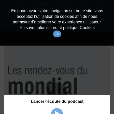
batiradio
Cette radio est disponible en application android ! Appuyez ci-
Description du canal
dessous pour l'installer.
En poursuivant votre navigation sur notre site, vous
acceptez l’utilisation de cookies afin de nous
Détails De L'épisode
Non merci
Télécharger l'application
permettre d’améliorer votre expérience utilisateur.
En savoir plus sur notre politique Cookies
4 février 2022
à 8h00
OK
durée : 42 minutes
Lancer l'écoute du podcast