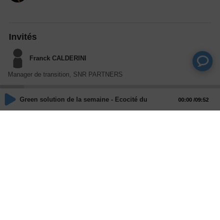
Invités
Franck CALDERINI
Manager de transition, SNR PARTNERS
Green solution de la semaine - Ecocité du pré vert à Saint-Nolff 
00:00
09:52
Actions
Partager
Commentaires
Aucun commentaire posté pour le moment