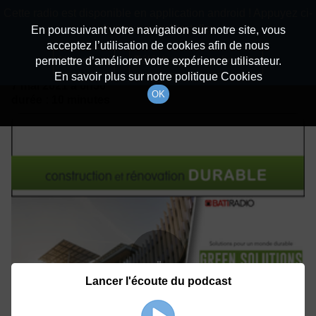
batiradio
Cette radio est disponible en application android ! Appuyez ci-
Description du canal
dessous pour l'installer.
En poursuivant votre navigation sur notre site, vous
acceptez l’utilisation de cookies afin de nous
Détails De L'épisode
Non merci
Télécharger l'application
permettre d’améliorer votre expérience utilisateur.
En savoir plus sur notre politique Cookies
7 mai 2021
à 6h50
OK
durée : 10 minutes
Lancer l'écoute du podcast