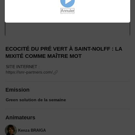
Annuler
ECOCITÉ DU PRÉ VERT À SAINT-NOLFF : LA
MIXITÉ COMME MAÎTRE MOT
SITE INTERNET :
https://snr-partners.com/
Emission
Green solution de la semaine
Animateurs
Kenza BRAIGA