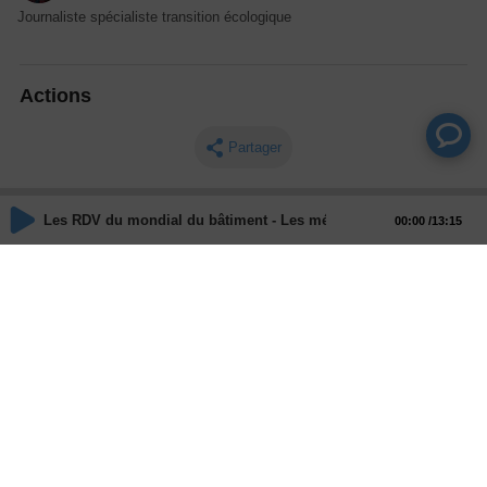
Journaliste spécialiste transition écologique
Actions
Partager
Commentaires
Les RDV du mondial du bâtiment - Les métiers - Métier : Architecte
00:00
13:15
Aucun commentaire posté pour le moment