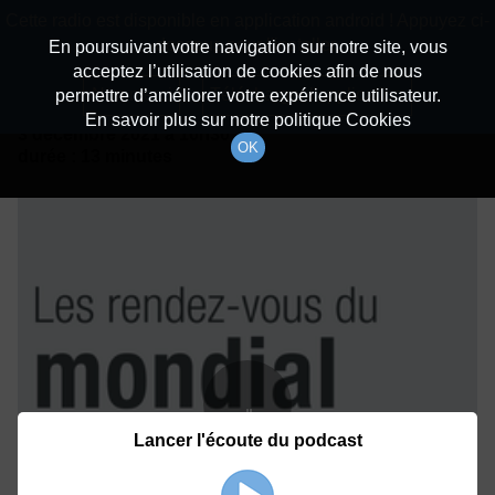
batiradio
Cette radio est disponible en application android ! Appuyez ci-
Description du canal
dessous pour l'installer.
En poursuivant votre navigation sur notre site, vous
acceptez l’utilisation de cookies afin de nous
Détails De L'épisode
Non merci
Télécharger l'application
permettre d’améliorer votre expérience utilisateur.
En savoir plus sur notre politique Cookies
3 décembre 2021
à 10h30
OK
durée : 13 minutes
Lancer l'écoute du podcast