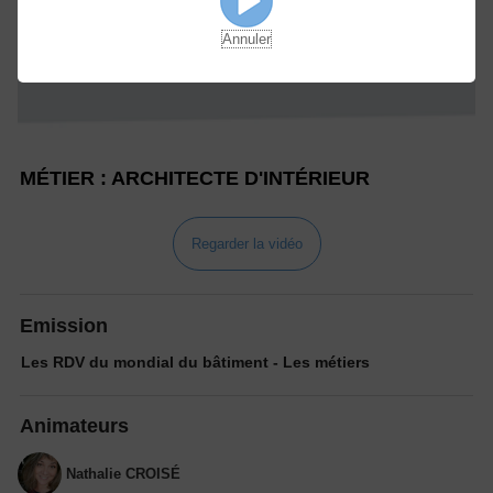
Annuler
MÉTIER : ARCHITECTE D'INTÉRIEUR
Regarder la vidéo
Emission
Les RDV du mondial du bâtiment - Les métiers
Animateurs
Nathalie CROISÉ